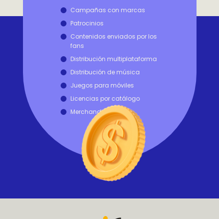
Campañas con marcas
Patrocinios
Contenidos enviados por los
fans
Distribución multiplataforma
Distribución de música
Juegos para móviles
Licencias por catálogo
Merchandising
Asistencia al Creador