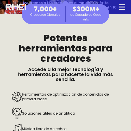
Ayudamos a los creadores a impulsar el éxito
multiplataforma, operando internacionalmente en 10
7,000+
$300M+
Main navigation
Op
idiomas y más de 20 países.
Creadores Globales
de Coreadores Cada
Año
Soluciones Para Creadores
Hazte partner de RHEI
RHEI Home
Potentes
Soluciones De Publicidad
herramientas para
creadores
Blog
Accede a la mejor tecnología y
herramientas para hacerte la vida más
sencilla.
Español
Herramientas de optimización de contenidos de
primera clase
English
Soluciones útiles de analítica
Português
Música libre de derechos