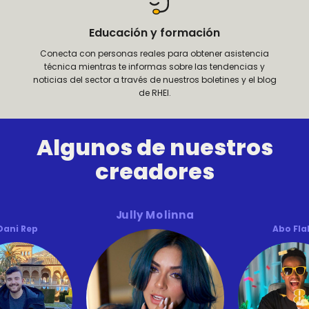
Educación y formación
Conecta con personas reales para obtener asistencia
técnica mientras te informas sobre las tendencias y
noticias del sector a través de nuestros boletines y el blog
de RHEI.
Algunos de nuestros
creadores
Jully Molinna
Dani Rep
Abo Fla