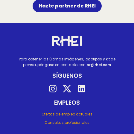
Hazte partner de RHEI
Site footer
Homepage
Para obtener las últimas imágenes, logotipos y kit de
prensa, póngase en contacto con
pr@rhei.com
SÍGUENOS
Follow on instagram
Follow on twitter
Follow on linkedin
EMPLEOS
Ofertas de empleo actuales
Consultas profesionales